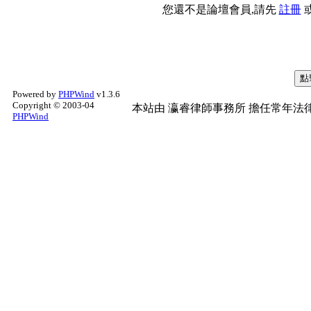
您還不是論壇會員,請先
註冊
Powered by
PHPWind
v1.3.6
Copyright © 2003-04
本站由
瀛睿律師事務所
擔任常年法律
PHPWind