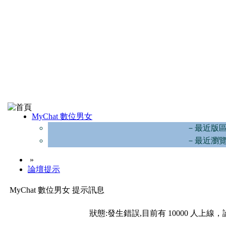
MyChat 數位男女
－最近版
－最近瀏
»
論壇提示
MyChat 數位男女 提示訊息
狀態:發生錯誤,目前有 10000 人上線