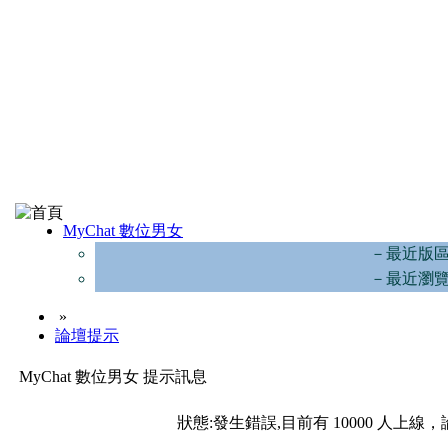
MyChat 數位男女
－最近版
－最近瀏
»
論壇提示
MyChat 數位男女 提示訊息
狀態:發生錯誤,目前有 10000 人上線