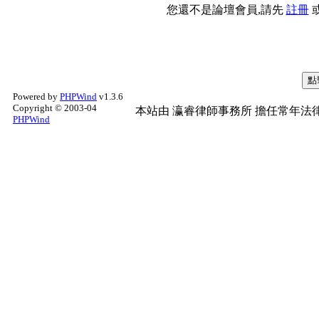
您還不是論壇會員,請先
註冊
Powered by
PHPWind
v1.3.6
Copyright © 2003-04
本站由
瀛睿律師事務所
擔任常年法律
PHPWind