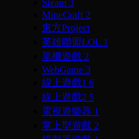
Steam
3
MineCraft
2
東方Project
英雄聯盟LOL
1
單機遊戲
2
WebGame
3
線上遊戲1
6
線上遊戲2
5
電視遊樂器
1
掌上型遊戲
2