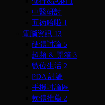
修行&武術
1
中醫研討
五術哈啦
1
電腦資訊
13
硬體討論
5
超頻 & 開箱
3
數位生活
2
PDA 討論
手機討論區
軟體推薦
2