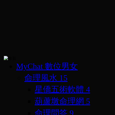
MyChat 數位男女
命理風水
15
星僑五術軟體
4
葫蘆墩命理網
5
命理問答
9