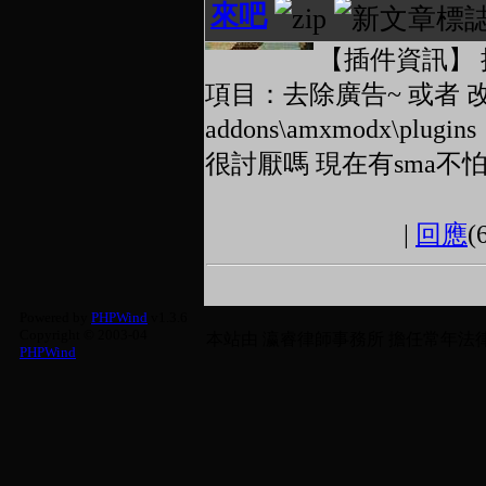
來吧
【插件資訊】 
項目：去除廣告~ 或者 
addons\amxmodx\p
很討厭嗎 現在有sma不怕廣 
|
回應
(
Powered by
PHPWind
v1.3.6
Copyright © 2003-04
本站由
瀛睿律師事務所
擔任常年法律
PHPWind