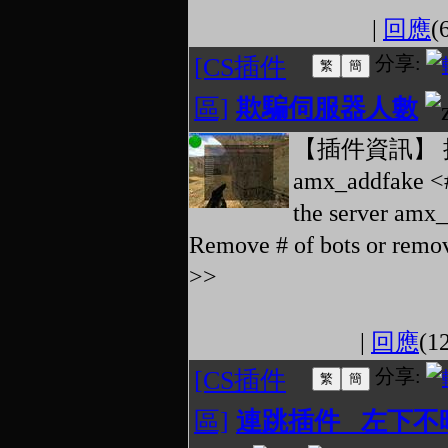
|
回應
(
分享:
[CS插件
區]
欺騙伺服器人數
【插件資訊】 
amx_addfake <# 
the server amx
Remove # of bots or re
>>
|
回應
(1
分享:
[CS插件
區]
連跳插件 左下不時彈