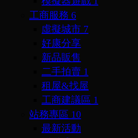
模擬器遊戲
1
工商服務
6
虛擬城市
7
好康分享
新品販售
二手拍賣
1
租屋&找屋
工商建議區
1
站務專區
10
最新活動