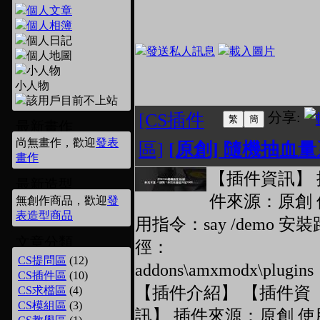
小人物
分享:
[CS插件
最新畫作
尚無畫作，歡迎
發表
區]
[原創] 隨機抽血
畫作
【插件資訊】 
最新造型
件來源：原創 
無創作商品，歡迎
發
表造型商品
用指令：say /demo 安裝
文章分類
徑：
CS提問區
(12)
addons\amxmodx\plugins
CS插件區
(10)
【插件介紹】 【插件資
CS求檔區
(4)
CS模組區
(3)
訊】 插件來源：原創 使