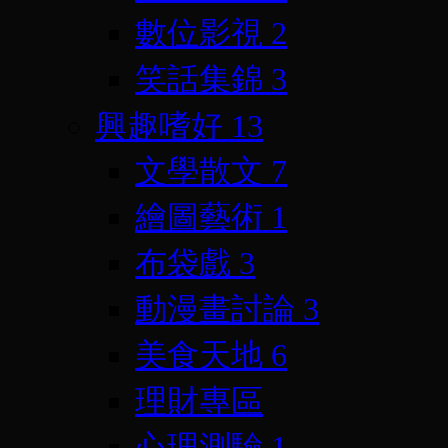
數位影視
2
笑話集錦
3
興趣嗜好
13
文學散文
7
繪圖藝術
1
布袋戲
3
動漫畫討論
3
美食天地
6
理財專區
心理測驗
1