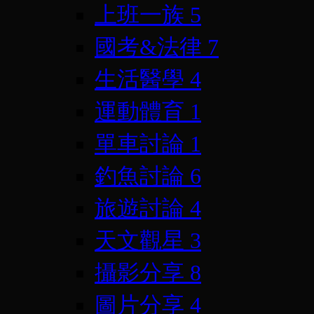
上班一族
5
國考&法律
7
生活醫學
4
運動體育
1
單車討論
1
釣魚討論
6
旅遊討論
4
天文觀星
3
攝影分享
8
圖片分享
4