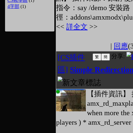
CS教學區
(1)
4字部
(1)
指令：say /demo 安裝路
徑：addons\amxmodx\plu 
<<
詳全文
>>
|
回應
(
分享:
[CS插件
區]
Simple Redirecti
【插件資訊】 
amx_rd_maxplaye
when more the x
players ) * amx_rd_server 