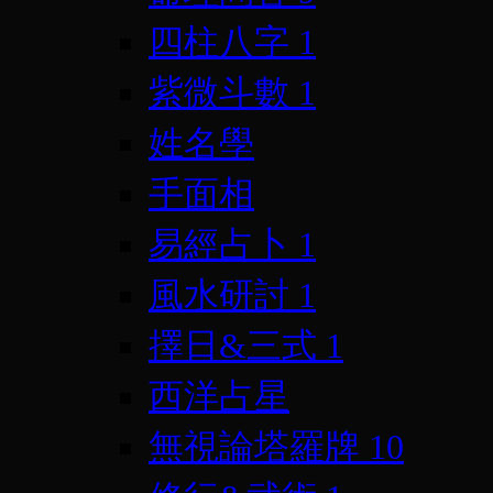
四柱八字
1
紫微斗數
1
姓名學
手面相
易經占卜
1
風水研討
1
擇日&三式
1
西洋占星
無視論塔羅牌
10