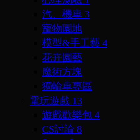
汽、機車
3
寵物園地
模型&手工藝
4
花卉園藝
魔術方塊
獨輪車專區
電玩遊戲
13
遊戲歡樂包
4
CS討論
8