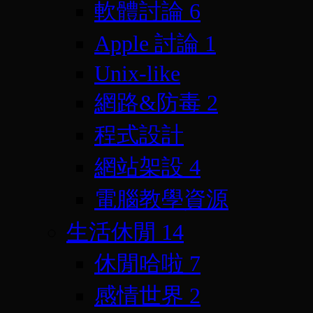
軟體討論
6
Apple 討論
1
Unix-like
網路&防毒
2
程式設計
網站架設
4
電腦教學資源
生活休閒
14
休閒哈啦
7
感情世界
2