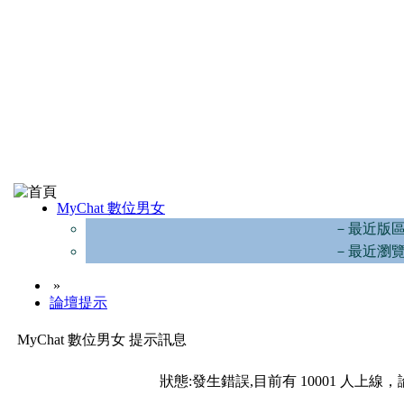
MyChat 數位男女
－最近版
－最近瀏
»
論壇提示
MyChat 數位男女 提示訊息
狀態:發生錯誤,目前有 10001 人上線