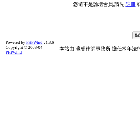
您還不是論壇會員,請先
註冊
Powered by
PHPWind
v1.3.6
Copyright © 2003-04
本站由
瀛睿律師事務所
擔任常年法律
PHPWind