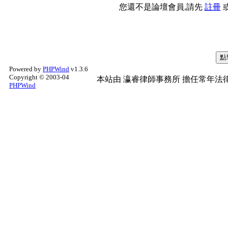
您還不是論壇會員,請先
註冊
Powered by
PHPWind
v1.3.6
Copyright © 2003-04
本站由
瀛睿律師事務所
擔任常年法律
PHPWind