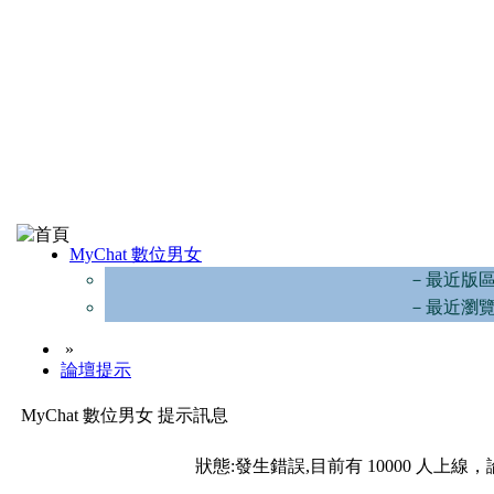
MyChat 數位男女
－最近版
－最近瀏
»
論壇提示
MyChat 數位男女 提示訊息
狀態:發生錯誤,目前有 10000 人上線