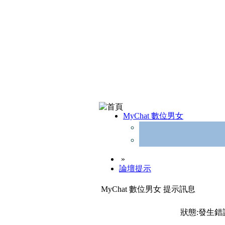
MyChat 數位男女
»
論壇提示
MyChat 數位男女 提示訊息
狀態:發生錯誤