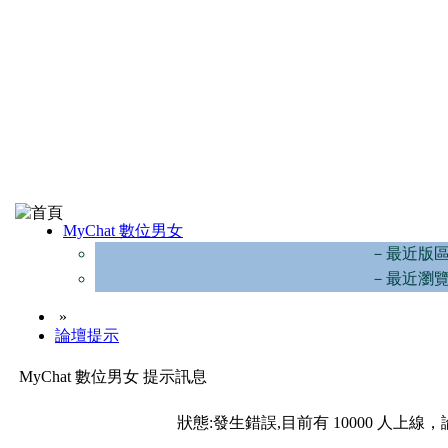
MyChat 數位男女
－最近版
－最近瀏
»
論壇提示
MyChat 數位男女 提示訊息
狀態:發生錯誤,目前有 10000 人上線