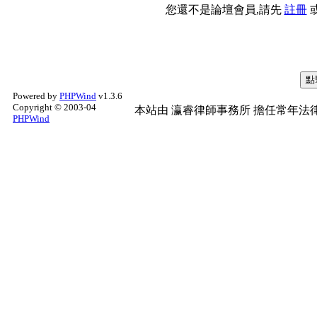
您還不是論壇會員,請先
註冊
Powered by
PHPWind
v1.3.6
Copyright © 2003-04
本站由
瀛睿律師事務所
擔任常年法律
PHPWind