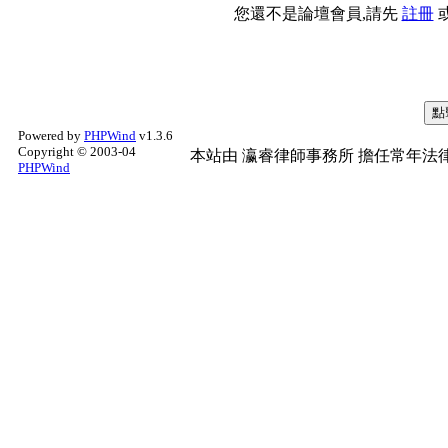
您還不是論壇會員,請先
註冊
Powered by
PHPWind
v1.3.6
Copyright © 2003-04
本站由
瀛睿律師事務所
擔任常年法律
PHPWind