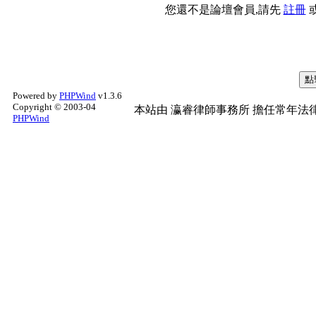
您還不是論壇會員,請先
註冊
Powered by
PHPWind
v1.3.6
Copyright © 2003-04
本站由
瀛睿律師事務所
擔任常年法律
PHPWind