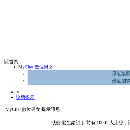
MyChat 數位男女
－最近版
－最近瀏
»
論壇提示
MyChat 數位男女 提示訊息
狀態:發生錯誤,目前有 10001 人上線