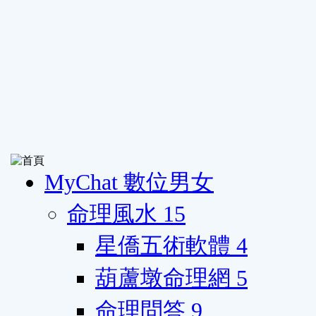
MyChat 數位男女
命理風水
15
星僑五術軟體
4
葫蘆墩命理網
5
命理問答
9