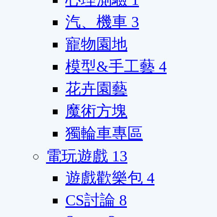
汽、機車
3
寵物園地
模型&手工藝
4
花卉園藝
魔術方塊
獨輪車專區
電玩遊戲
13
遊戲歡樂包
4
CS討論
8