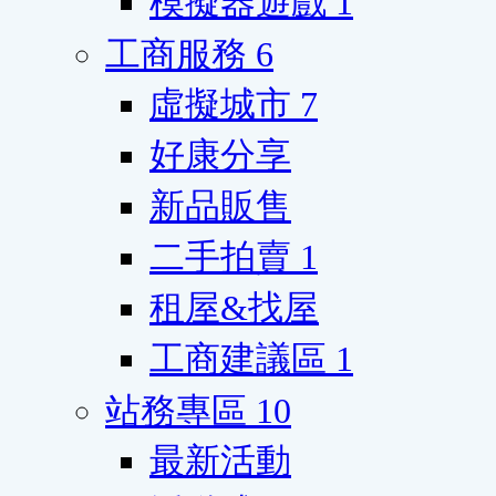
模擬器遊戲
1
工商服務
6
虛擬城市
7
好康分享
新品販售
二手拍賣
1
租屋&找屋
工商建議區
1
站務專區
10
最新活動