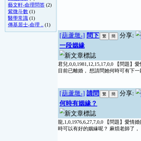
藝文軒-命理問答
(2)
紫微斗數
(1)
醫學常識
(1)
傳基居士-命理 ..
(1)
[葫蘆墩-]
問下
分享:
一段姻緣
君兒,0,0,1981,12,15,17,0,
目前已離婚， 想請問她何時可有下一段
[葫蘆墩-]
請問
分享:
何時有姻緣？
龍,1,0,1976,6,27,7,0,0 【
時可以有好的姻緣呢？ 麻煩老師了， 謝謝