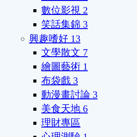
數位影視
2
笑話集錦
3
興趣嗜好
13
文學散文
7
繪圖藝術
1
布袋戲
3
動漫畫討論
3
美食天地
6
理財專區
心理測驗
1