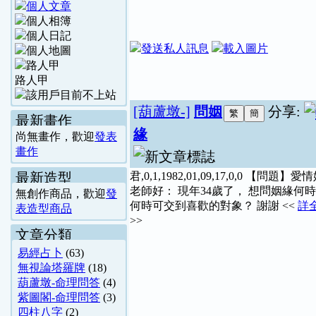
路人甲
[葫蘆墩-]
問姻
分享:
最新畫作
緣
尚無畫作，歡迎
發表
畫作
最新造型
君,0,1,1982,01,09,17,0,0 【問題】
老師好： 現年34歲了， 想問姻緣何
無創作商品，歡迎
發
何時可交到喜歡的對象？ 謝謝 <<
詳
表造型商品
>>
文章分類
易經占卜
(63)
無視論塔羅牌
(18)
葫蘆墩-命理問答
(4)
紫圖閣-命理問答
(3)
四柱八字
(2)