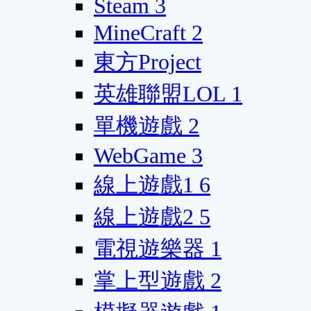
Steam
3
MineCraft
2
東方Project
英雄聯盟LOL
1
單機遊戲
2
WebGame
3
線上遊戲1
6
線上遊戲2
5
電視遊樂器
1
掌上型遊戲
2