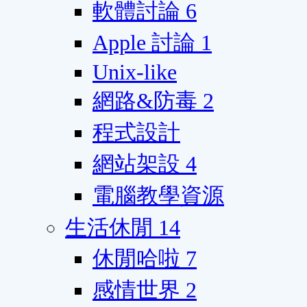
軟體討論
6
Apple 討論
1
Unix-like
網路&防毒
2
程式設計
網站架設
4
電腦教學資源
生活休閒
14
休閒哈啦
7
感情世界
2