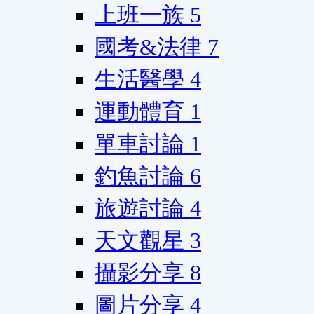
上班一族
5
國考&法律
7
生活醫學
4
運動體育
1
單車討論
1
釣魚討論
6
旅遊討論
4
天文觀星
3
攝影分享
8
圖片分享
4