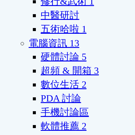
修行&武術
1
中醫研討
五術哈啦
1
電腦資訊
13
硬體討論
5
超頻 & 開箱
3
數位生活
2
PDA 討論
手機討論區
軟體推薦
2