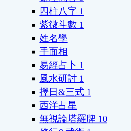
四柱八字
1
紫微斗數
1
姓名學
手面相
易經占卜
1
風水研討
1
擇日&三式
1
西洋占星
無視論塔羅牌
10