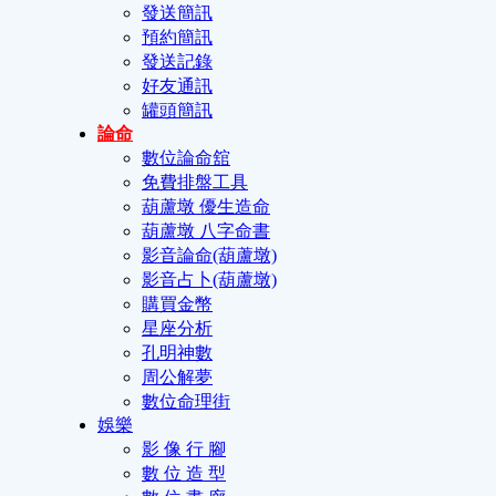
發送簡訊
預約簡訊
發送記錄
好友通訊
罐頭簡訊
論命
數位論命舘
免費排盤工具
葫蘆墩 優生造命
葫蘆墩 八字命書
影音論命(葫蘆墩)
影音占卜(葫蘆墩)
購買金幣
星座分析
孔明神數
周公解夢
數位命理街
娛樂
影 像 行 腳
數 位 造 型