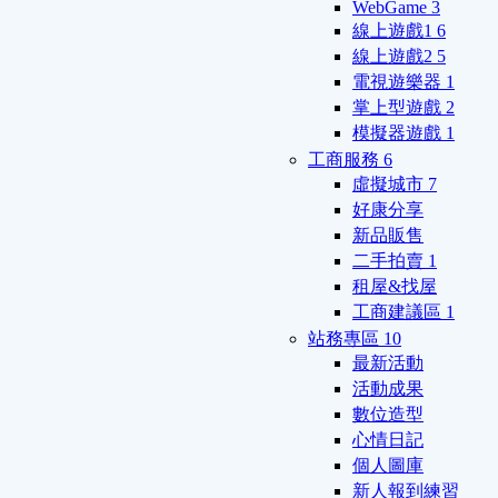
WebGame
3
線上遊戲1
6
線上遊戲2
5
電視遊樂器
1
掌上型遊戲
2
模擬器遊戲
1
工商服務
6
虛擬城市
7
好康分享
新品販售
二手拍賣
1
租屋&找屋
工商建議區
1
站務專區
10
最新活動
活動成果
數位造型
心情日記
個人圖庫
新人報到練習