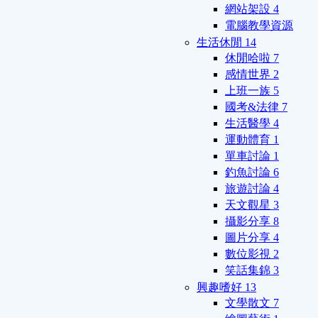
網站架設
4
電腦教學資源
生活休閒
14
休閒哈啦
7
感情世界
2
上班一族
5
國考&法律
7
生活醫學
4
運動體育
1
單車討論
1
釣魚討論
6
旅遊討論
4
天文觀星
3
攝影分享
8
圖片分享
4
數位影視
2
笑話集錦
3
興趣嗜好
13
文學散文
7