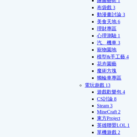
繪圖藝術
1
布袋戲
3
動漫畫討論
3
美食天地
6
理財專區
心理測驗
1
汽、機車
3
寵物園地
模型&手工藝
4
花卉園藝
魔術方塊
獨輪車專區
電玩遊戲
13
遊戲歡樂包
4
CS討論
8
Steam
3
MineCraft
2
東方Project
英雄聯盟LOL
1
單機遊戲
2