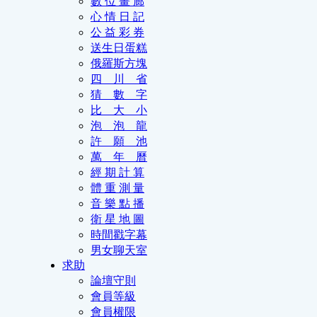
數 位 畫 廊
心 情 日 記
公 益 彩 券
送生日蛋糕
俄羅斯方塊
四 川 省
猜 數 字
比 大 小
泡 泡 龍
許 願 池
萬 年 曆
經 期 計 算
體 重 測 量
音 樂 點 播
衛 星 地 圖
時間戳字幕
男女聊天室
求助
論壇守則
會員等級
會員權限