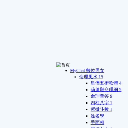
MyChat 數位男女
命理風水
15
星僑五術軟體
4
葫蘆墩命理網
5
命理問答
9
四柱八字
1
紫微斗數
1
姓名學
手面相