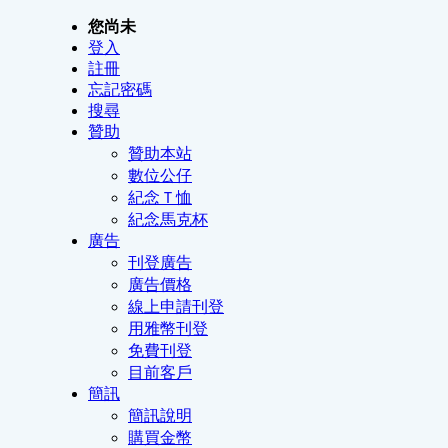
您尚未
登入
註冊
忘記密碼
搜尋
贊助
贊助本站
數位公仔
紀念Ｔ恤
紀念馬克杯
廣告
刊登廣告
廣告價格
線上申請刊登
用雅幣刊登
免費刊登
目前客戶
簡訊
簡訊說明
購買金幣