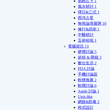
易經占卜
1
風水研討
1
擇日&三式
1
西洋占星
無視論塔羅牌
10
修行&武術
1
中醫研討
五術哈啦
1
電腦資訊
13
硬體討論
5
超頻 & 開箱
3
數位生活
2
PDA 討論
手機討論區
軟體推薦
2
軟體討論
6
Apple 討論
1
Unix-like
網路&防毒
2
程式設計