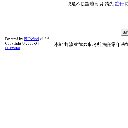
您還不是論壇會員,請先
註冊
Powered by
PHPWind
v1.3.6
Copyright © 2003-04
本站由
瀛睿律師事務所
擔任常年法律
PHPWind