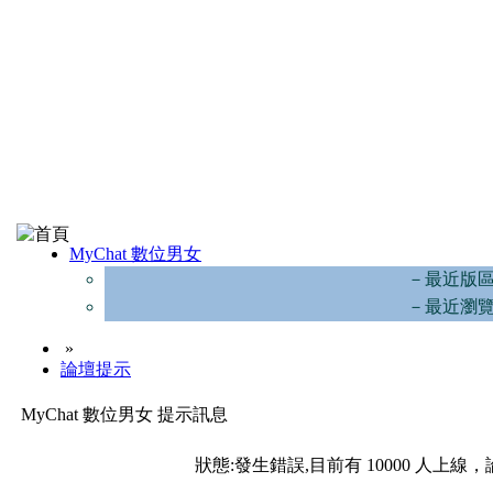
MyChat 數位男女
－最近版
－最近瀏
»
論壇提示
MyChat 數位男女 提示訊息
狀態:發生錯誤,目前有 10000 人上線