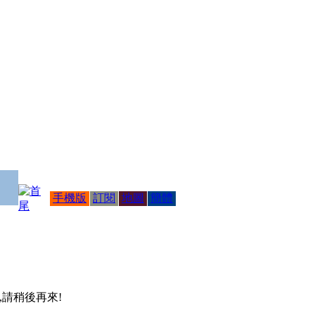
手機版
訂閱
地圖
簡體
 ,請稍後再來!