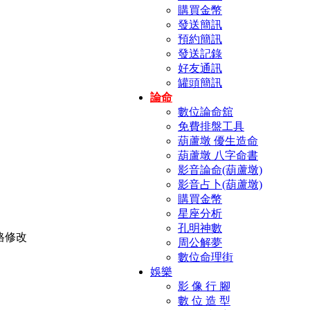
購買金幣
發送簡訊
預約簡訊
發送記錄
好友通訊
罐頭簡訊
論命
數位論命舘
免費排盤工具
葫蘆墩 優生造命
葫蘆墩 八字命書
影音論命(葫蘆墩)
影音占卜(葫蘆墩)
購買金幣
星座分析
孔明神數
周公解夢
數位命理街
娛樂
影 像 行 腳
數 位 造 型