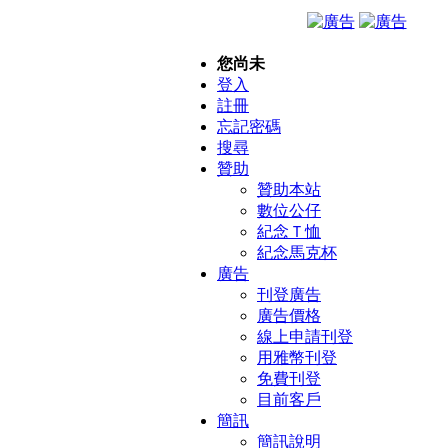
您尚未
登入
註冊
忘記密碼
搜尋
贊助
贊助本站
數位公仔
紀念Ｔ恤
紀念馬克杯
廣告
刊登廣告
廣告價格
線上申請刊登
用雅幣刊登
免費刊登
目前客戶
簡訊
簡訊說明