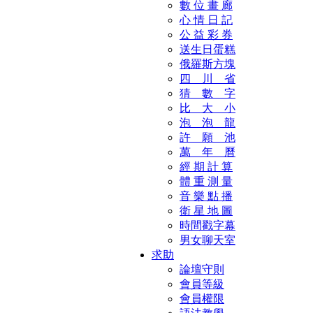
數 位 畫 廊
心 情 日 記
公 益 彩 券
送生日蛋糕
俄羅斯方塊
四 川 省
猜 數 字
比 大 小
泡 泡 龍
許 願 池
萬 年 曆
經 期 計 算
體 重 測 量
音 樂 點 播
衛 星 地 圖
時間戳字幕
男女聊天室
求助
論壇守則
會員等級
會員權限