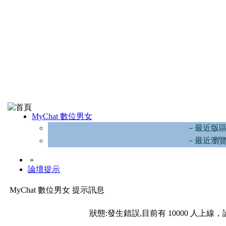
MyChat 數位男女
－最近版
－最近瀏
»
論壇提示
MyChat 數位男女 提示訊息
狀態:發生錯誤,目前有 10000 人上線