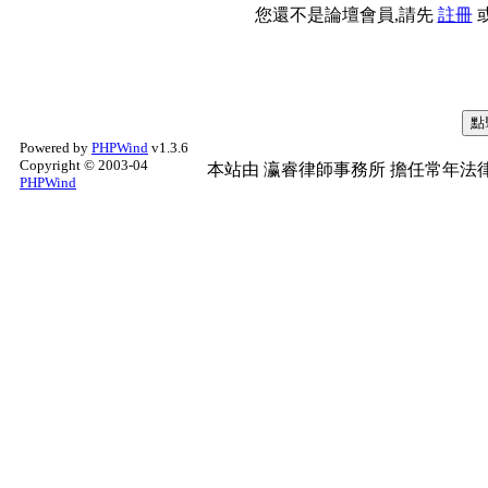
您還不是論壇會員,請先
註冊
Powered by
PHPWind
v1.3.6
Copyright © 2003-04
本站由
瀛睿律師事務所
擔任常年法律
PHPWind