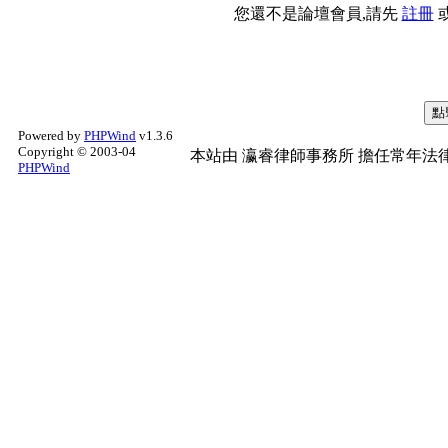
您還不是論壇會員,請先
註冊
Powered by
PHPWind
v1.3.6
Copyright © 2003-04
本站由
瀛睿律師事務所
擔任常年法律
PHPWind