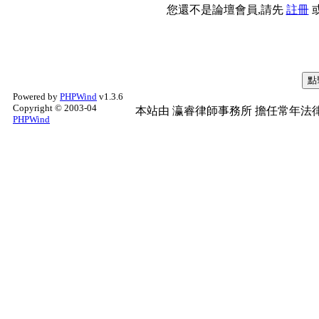
您還不是論壇會員,請先
註冊
Powered by
PHPWind
v1.3.6
Copyright © 2003-04
本站由
瀛睿律師事務所
擔任常年法律
PHPWind