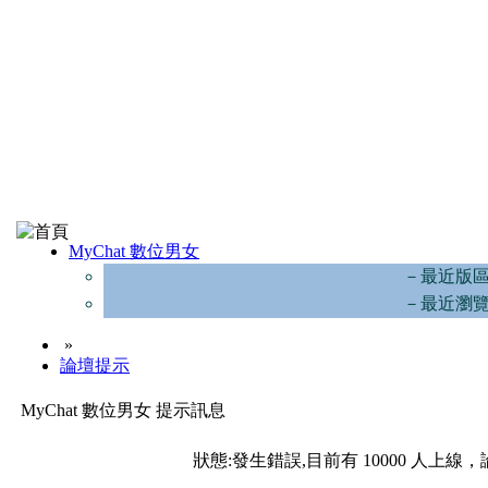
MyChat 數位男女
－最近版
－最近瀏
»
論壇提示
MyChat 數位男女 提示訊息
狀態:發生錯誤,目前有 10000 人上線