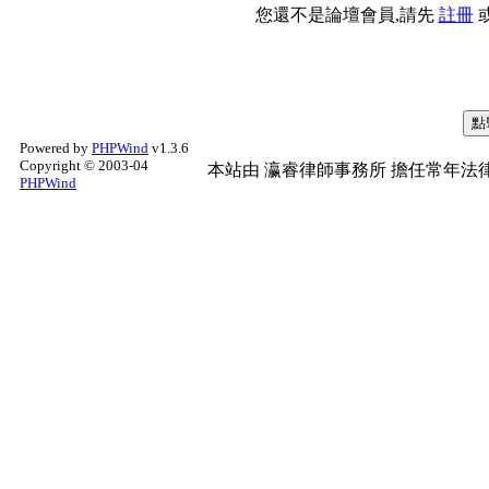
您還不是論壇會員,請先
註冊
Powered by
PHPWind
v1.3.6
Copyright © 2003-04
本站由
瀛睿律師事務所
擔任常年法律
PHPWind