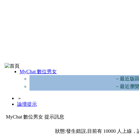
MyChat 數位男女
－最近版
－最近瀏
»
論壇提示
MyChat 數位男女 提示訊息
狀態:發生錯誤,目前有 10000 人上線