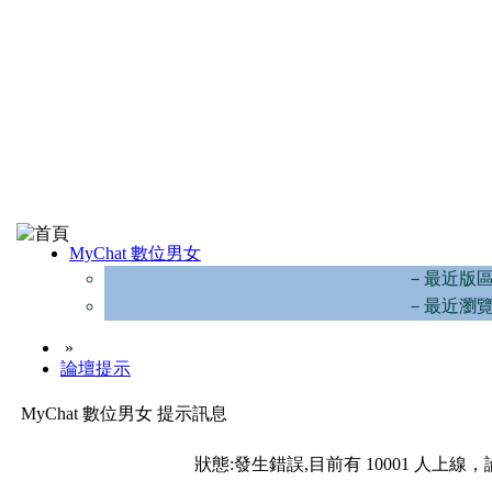
MyChat 數位男女
－最近版
－最近瀏
»
論壇提示
MyChat 數位男女 提示訊息
狀態:發生錯誤,目前有 10001 人上線