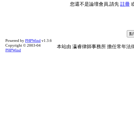
您還不是論壇會員,請先
註冊
Powered by
PHPWind
v1.3.6
Copyright © 2003-04
本站由
瀛睿律師事務所
擔任常年法律
PHPWind