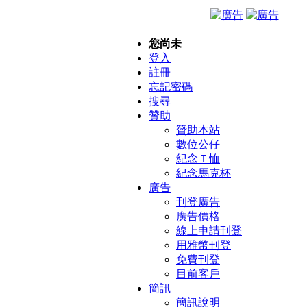
您尚未
登入
註冊
忘記密碼
搜尋
贊助
贊助本站
數位公仔
紀念Ｔ恤
紀念馬克杯
廣告
刊登廣告
廣告價格
線上申請刊登
用雅幣刊登
免費刊登
目前客戶
簡訊
簡訊說明