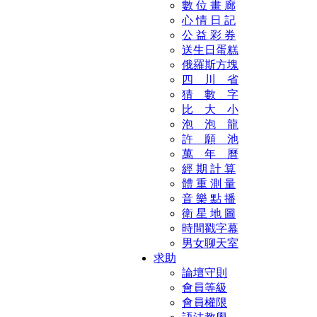
數 位 畫 廊
心 情 日 記
公 益 彩 券
送生日蛋糕
俄羅斯方塊
四 川 省
猜 數 字
比 大 小
泡 泡 龍
許 願 池
萬 年 曆
經 期 計 算
體 重 測 量
音 樂 點 播
衛 星 地 圖
時間戳字幕
男女聊天室
求助
論壇守則
會員等級
會員權限