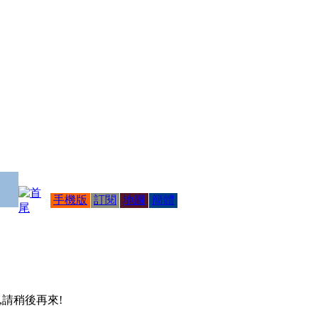
手機版
訂閱
地圖
簡體
 ,請稍後再來!