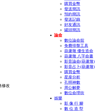
購買金幣
發送簡訊
預約簡訊
發送記錄
好友通訊
罐頭簡訊
論命
數位論命舘
免費排盤工具
葫蘆墩 優生造命
葫蘆墩 八字命書
影音論命(葫蘆墩)
影音占卜(葫蘆墩)
購買金幣
星座分析
孔明神數
周公解夢
數位命理街
娛樂
影 像 行 腳
數 位 造 型