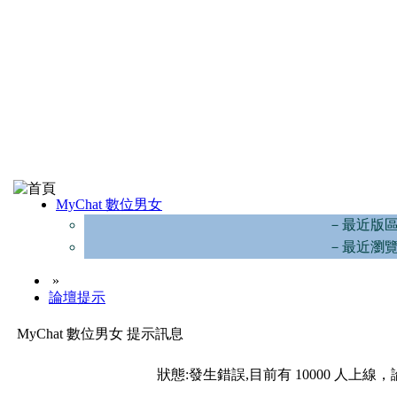
MyChat 數位男女
－最近版
－最近瀏
»
論壇提示
MyChat 數位男女 提示訊息
狀態:發生錯誤,目前有 10000 人上線