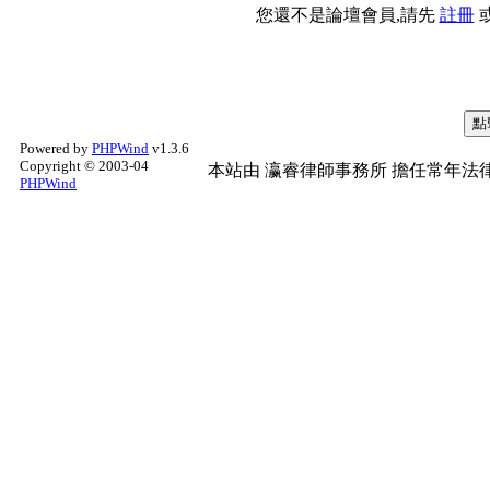
您還不是論壇會員,請先
註冊
Powered by
PHPWind
v1.3.6
Copyright © 2003-04
本站由
瀛睿律師事務所
擔任常年法律
PHPWind