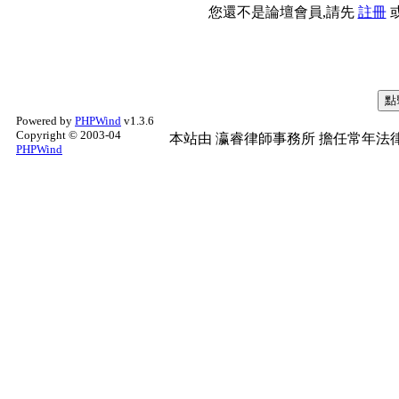
您還不是論壇會員,請先
註冊
Powered by
PHPWind
v1.3.6
Copyright © 2003-04
本站由
瀛睿律師事務所
擔任常年法律
PHPWind