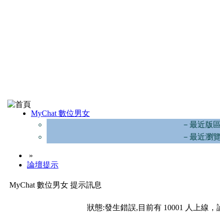
MyChat 數位男女
－最近版
－最近瀏
»
論壇提示
MyChat 數位男女 提示訊息
狀態:發生錯誤,目前有 10001 人上線