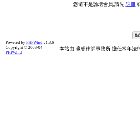
您還不是論壇會員,請先
註冊
Powered by
PHPWind
v1.3.6
Copyright © 2003-04
本站由
瀛睿律師事務所
擔任常年法律
PHPWind