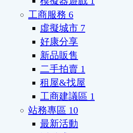
模擬器遊戲
1
工商服務
6
虛擬城市
7
好康分享
新品販售
二手拍賣
1
租屋&找屋
工商建議區
1
站務專區
10
最新活動