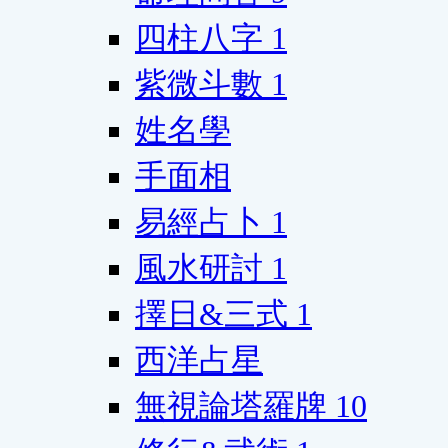
四柱八字
1
紫微斗數
1
姓名學
手面相
易經占卜
1
風水研討
1
擇日&三式
1
西洋占星
無視論塔羅牌
10