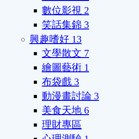
數位影視
2
笑話集錦
3
興趣嗜好
13
文學散文
7
繪圖藝術
1
布袋戲
3
動漫畫討論
3
美食天地
6
理財專區
心理測驗
1