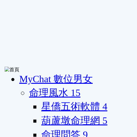
MyChat 數位男女
命理風水
15
星僑五術軟體
4
葫蘆墩命理網
5
命理問答
9