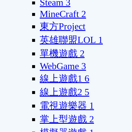
Steam
3
MineCraft
2
東方Project
英雄聯盟LOL
1
單機遊戲
2
WebGame
3
線上遊戲1
6
線上遊戲2
5
電視遊樂器
1
掌上型遊戲
2