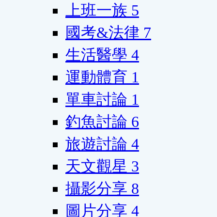
上班一族
5
國考&法律
7
生活醫學
4
運動體育
1
單車討論
1
釣魚討論
6
旅遊討論
4
天文觀星
3
攝影分享
8
圖片分享
4