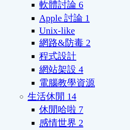
軟體討論
6
Apple 討論
1
Unix-like
網路&防毒
2
程式設計
網站架設
4
電腦教學資源
生活休閒
14
休閒哈啦
7
感情世界
2