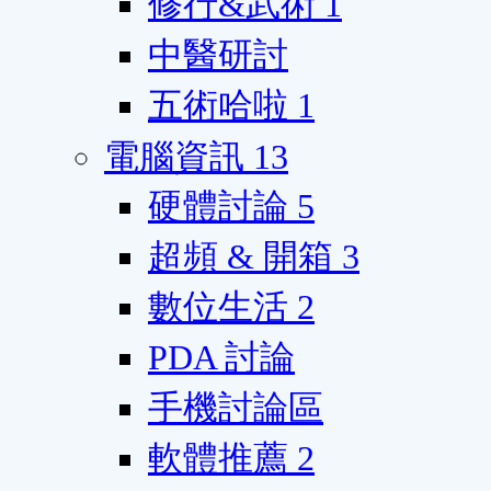
修行&武術
1
中醫研討
五術哈啦
1
電腦資訊
13
硬體討論
5
超頻 & 開箱
3
數位生活
2
PDA 討論
手機討論區
軟體推薦
2