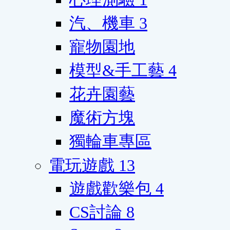
汽、機車
3
寵物園地
模型&手工藝
4
花卉園藝
魔術方塊
獨輪車專區
電玩遊戲
13
遊戲歡樂包
4
CS討論
8