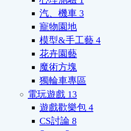
汽、機車
3
寵物園地
模型&手工藝
4
花卉園藝
魔術方塊
獨輪車專區
電玩遊戲
13
遊戲歡樂包
4
CS討論
8