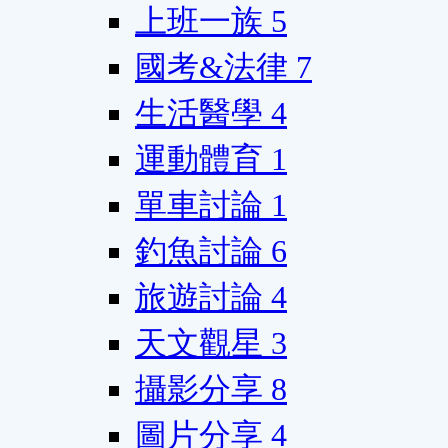
上班一族
5
國考&法律
7
生活醫學
4
運動體育
1
單車討論
1
釣魚討論
6
旅遊討論
4
天文觀星
3
攝影分享
8
圖片分享
4