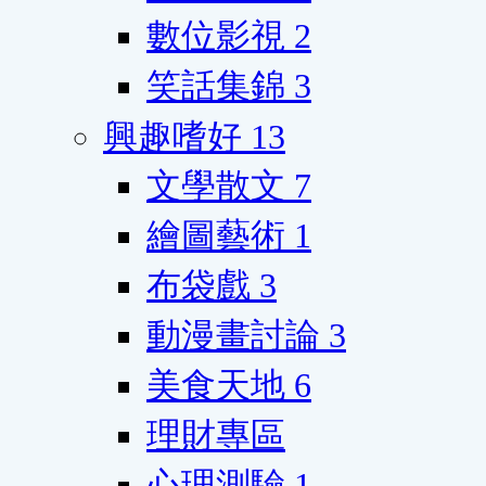
數位影視
2
笑話集錦
3
興趣嗜好
13
文學散文
7
繪圖藝術
1
布袋戲
3
動漫畫討論
3
美食天地
6
理財專區
心理測驗
1