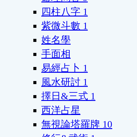
四柱八字
1
紫微斗數
1
姓名學
手面相
易經占卜
1
風水研討
1
擇日&三式
1
西洋占星
無視論塔羅牌
10