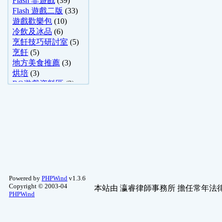
Flash 非遊戲
(39)
Flash 遊戲二版
(33)
遊戲歡樂包
(10)
冷飲及冰品
(6)
烹飪技巧研討室
(5)
烹飪
(5)
地方美食推薦
(3)
烘培
(3)
RO遊戲資料區
(3)
醫學常識
(2)
小說、散文、 ..
(1)
Flash 女生遊戲
(1)
生活便利通-舊 ..
(1)
科幻、靈異、 ..
(1)
綜合討論
(1)
最新活動
(1)
生態.風景
(1)
食譜資料庫
(1)
Powered by
PHPWind
v1.3.6
Copyright © 2003-04
美食天地
(1)
本站由
瀛睿律師事務所
擔任常年法律
PHPWind
美食疑難雜症
(1)
動漫舊文區
(1)
線上遊戲1
(1)