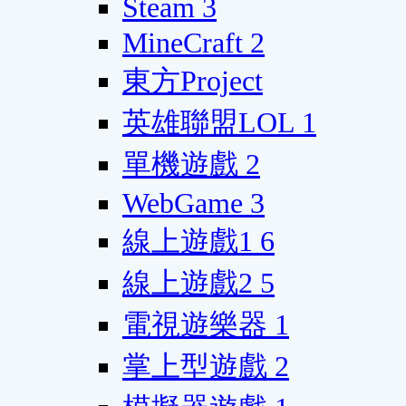
Steam
3
MineCraft
2
東方Project
英雄聯盟LOL
1
單機遊戲
2
WebGame
3
線上遊戲1
6
線上遊戲2
5
電視遊樂器
1
掌上型遊戲
2