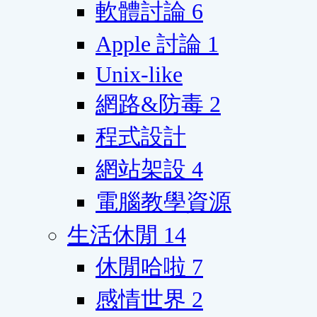
軟體討論
6
Apple 討論
1
Unix-like
網路&防毒
2
程式設計
網站架設
4
電腦教學資源
生活休閒
14
休閒哈啦
7
感情世界
2