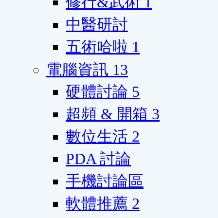
修行&武術
1
中醫研討
五術哈啦
1
電腦資訊
13
硬體討論
5
超頻 & 開箱
3
數位生活
2
PDA 討論
手機討論區
軟體推薦
2