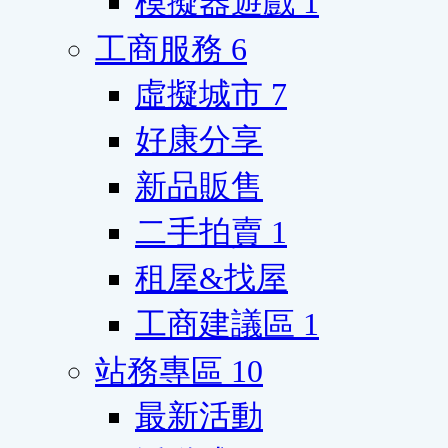
模擬器遊戲
1
工商服務
6
虛擬城市
7
好康分享
新品販售
二手拍賣
1
租屋&找屋
工商建議區
1
站務專區
10
最新活動