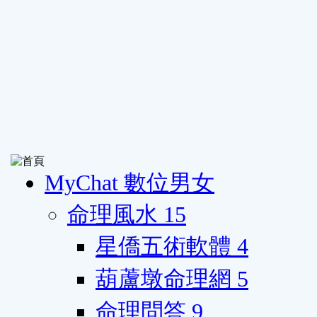
MyChat 數位男女
命理風水
15
星僑五術軟體
4
葫蘆墩命理網
5
命理問答
9