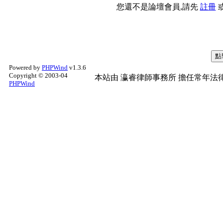
您還不是論壇會員,請先
註冊
Powered by
PHPWind
v1.3.6
Copyright © 2003-04
本站由
瀛睿律師事務所
擔任常年法律
PHPWind