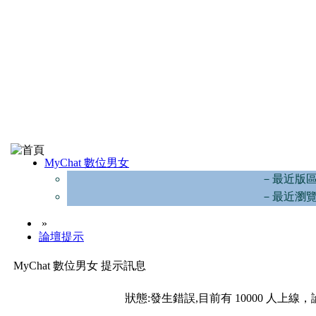
MyChat 數位男女
－最近版
－最近瀏
»
論壇提示
MyChat 數位男女 提示訊息
狀態:發生錯誤,目前有 10000 人上線