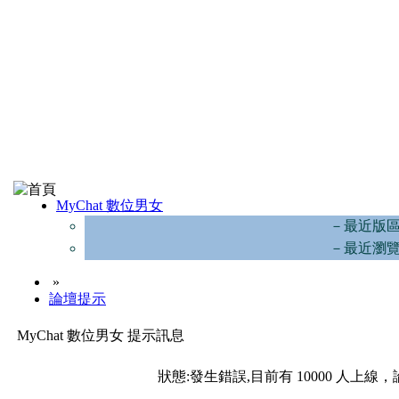
MyChat 數位男女
－最近版
－最近瀏
»
論壇提示
MyChat 數位男女 提示訊息
狀態:發生錯誤,目前有 10000 人上線