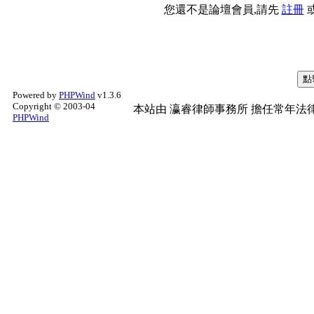
您還不是論壇會員,請先
註冊
Powered by
PHPWind
v1.3.6
Copyright © 2003-04
本站由
瀛睿律師事務所
擔任常年法律
PHPWind