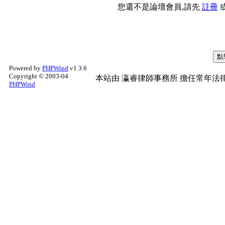
您還不是論壇會員,請先
註冊
Powered by
PHPWind
v1.3.6
Copyright © 2003-04
本站由
瀛睿律師事務所
擔任常年法律
PHPWind