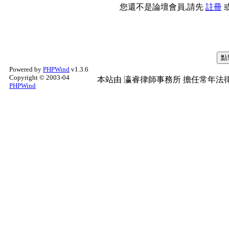
您還不是論壇會員,請先
註冊
Powered by
PHPWind
v1.3.6
Copyright © 2003-04
本站由
瀛睿律師事務所
擔任常年法律
PHPWind