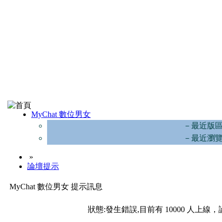
MyChat 數位男女
－最近版
－最近瀏
»
論壇提示
MyChat 數位男女 提示訊息
狀態:發生錯誤,目前有 10000 人上線