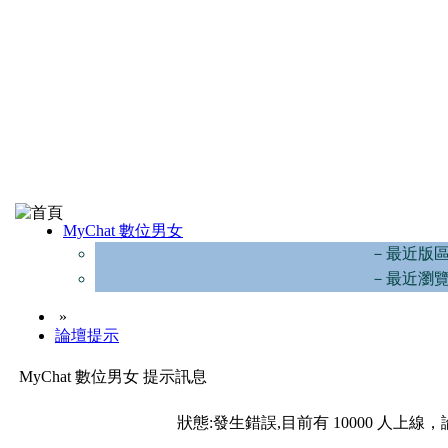
MyChat 數位男女
－最近版
－最近瀏
»
論壇提示
MyChat 數位男女 提示訊息
狀態:發生錯誤,目前有 10000 人上線