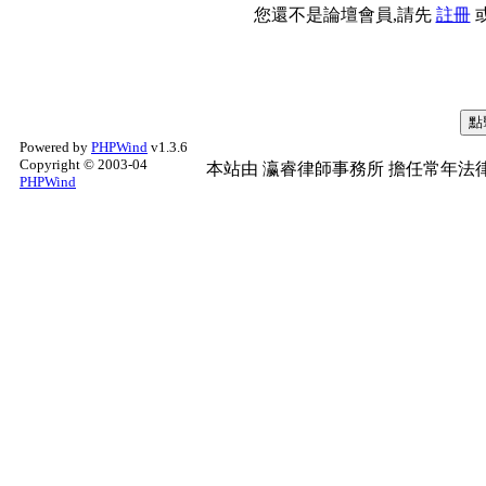
您還不是論壇會員,請先
註冊
Powered by
PHPWind
v1.3.6
Copyright © 2003-04
本站由
瀛睿律師事務所
擔任常年法律
PHPWind