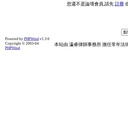
您還不是論壇會員,請先
註冊
Powered by
PHPWind
v1.3.6
Copyright © 2003-04
本站由
瀛睿律師事務所
擔任常年法律
PHPWind