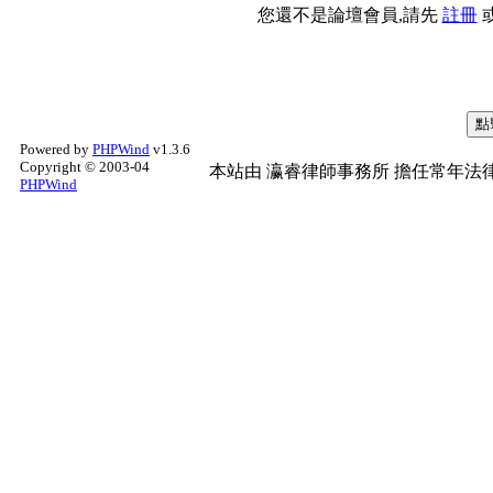
您還不是論壇會員,請先
註冊
Powered by
PHPWind
v1.3.6
Copyright © 2003-04
本站由
瀛睿律師事務所
擔任常年法律
PHPWind