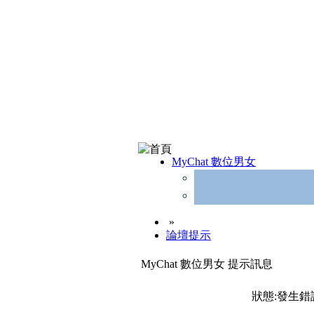
MyChat 數位男女
»
論壇提示
MyChat 數位男女 提示訊息
狀態:發生錯誤