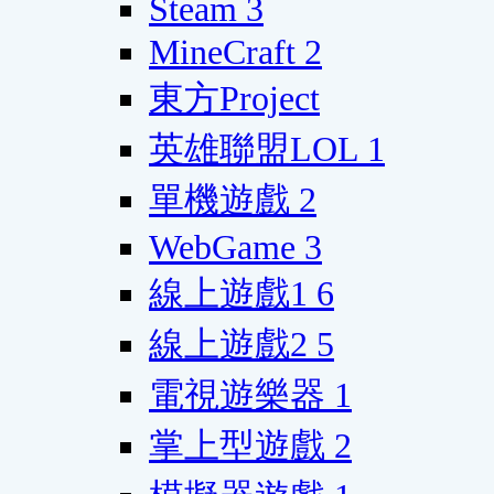
Steam
3
MineCraft
2
東方Project
英雄聯盟LOL
1
單機遊戲
2
WebGame
3
線上遊戲1
6
線上遊戲2
5
電視遊樂器
1
掌上型遊戲
2