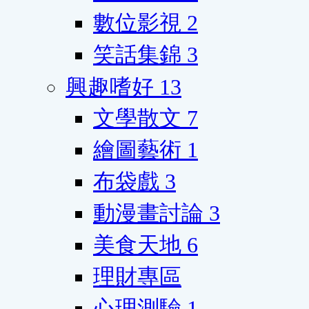
數位影視
2
笑話集錦
3
興趣嗜好
13
文學散文
7
繪圖藝術
1
布袋戲
3
動漫畫討論
3
美食天地
6
理財專區
心理測驗
1