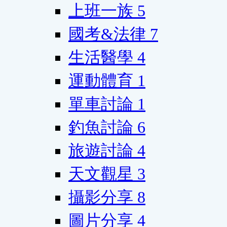
上班一族
5
國考&法律
7
生活醫學
4
運動體育
1
單車討論
1
釣魚討論
6
旅遊討論
4
天文觀星
3
攝影分享
8
圖片分享
4