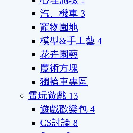
汽、機車
3
寵物園地
模型&手工藝
4
花卉園藝
魔術方塊
獨輪車專區
電玩遊戲
13
遊戲歡樂包
4
CS討論
8