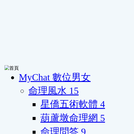
MyChat 數位男女
命理風水
15
星僑五術軟體
4
葫蘆墩命理網
5
命理問答
9