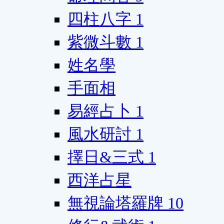
四柱八字
1
紫微斗數
1
姓名學
手面相
易經占卜
1
風水研討
1
擇日&三式
1
西洋占星
無視論塔羅牌
10