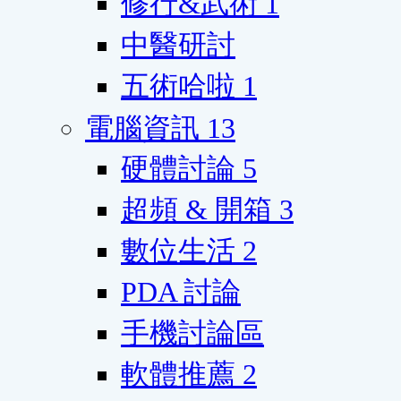
修行&武術
1
中醫研討
五術哈啦
1
電腦資訊
13
硬體討論
5
超頻 & 開箱
3
數位生活
2
PDA 討論
手機討論區
軟體推薦
2