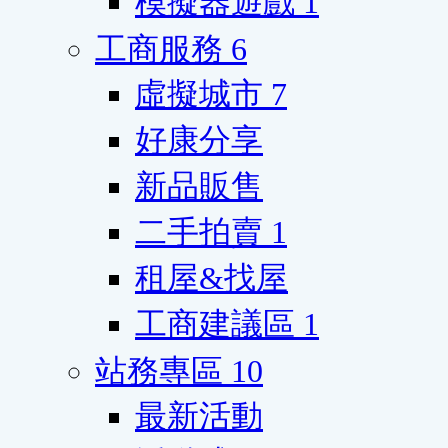
模擬器遊戲
1
工商服務
6
虛擬城市
7
好康分享
新品販售
二手拍賣
1
租屋&找屋
工商建議區
1
站務專區
10
最新活動