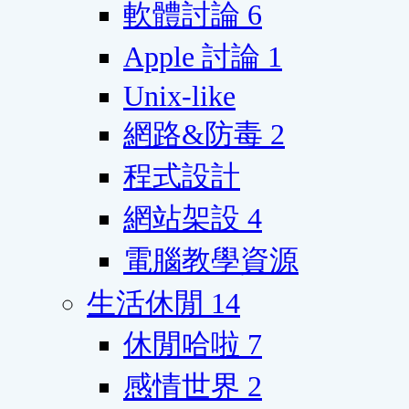
軟體討論
6
Apple 討論
1
Unix-like
網路&防毒
2
程式設計
網站架設
4
電腦教學資源
生活休閒
14
休閒哈啦
7
感情世界
2