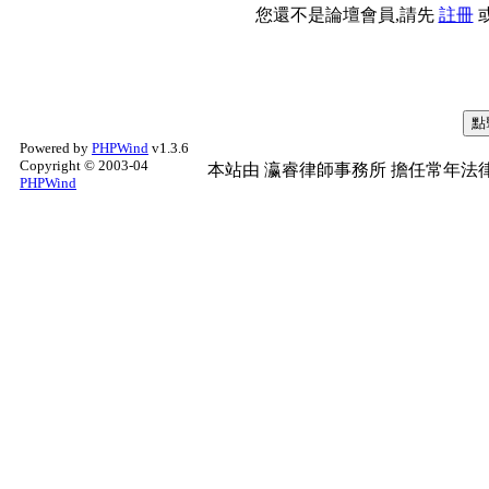
您還不是論壇會員,請先
註冊
Powered by
PHPWind
v1.3.6
Copyright © 2003-04
本站由
瀛睿律師事務所
擔任常年法律
PHPWind