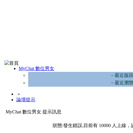
MyChat 數位男女
－最近版
－最近瀏
»
論壇提示
MyChat 數位男女 提示訊息
狀態:發生錯誤,目前有 10000 人上線