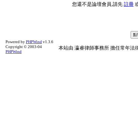
您還不是論壇會員,請先
註冊
Powered by
PHPWind
v1.3.6
Copyright © 2003-04
本站由
瀛睿律師事務所
擔任常年法律
PHPWind