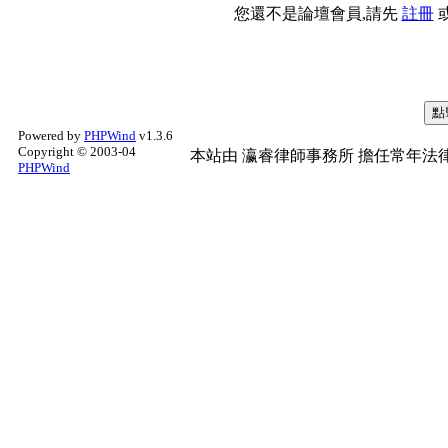
您還不是論壇會員,請先
註冊
Powered by
PHPWind
v1.3.6
Copyright © 2003-04
本站由
瀛睿律師事務所
擔任常年法律
PHPWind