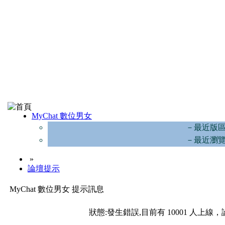
MyChat 數位男女
－最近版
－最近瀏
»
論壇提示
MyChat 數位男女 提示訊息
狀態:發生錯誤,目前有 10001 人上線