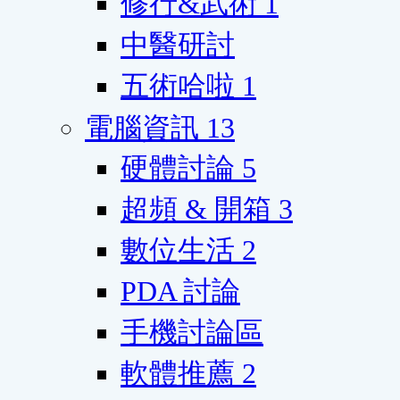
修行&武術
1
中醫研討
五術哈啦
1
電腦資訊
13
硬體討論
5
超頻 & 開箱
3
數位生活
2
PDA 討論
手機討論區
軟體推薦
2