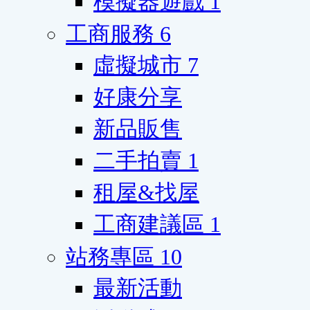
模擬器遊戲
1
工商服務
6
虛擬城市
7
好康分享
新品販售
二手拍賣
1
租屋&找屋
工商建議區
1
站務專區
10
最新活動