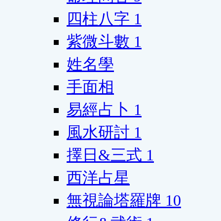
四柱八字
1
紫微斗數
1
姓名學
手面相
易經占卜
1
風水研討
1
擇日&三式
1
西洋占星
無視論塔羅牌
10