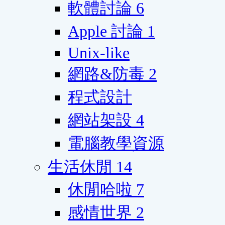
軟體討論
6
Apple 討論
1
Unix-like
網路&防毒
2
程式設計
網站架設
4
電腦教學資源
生活休閒
14
休閒哈啦
7
感情世界
2