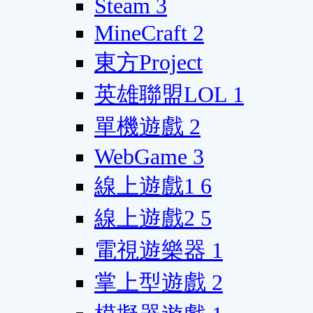
Steam
3
MineCraft
2
東方Project
英雄聯盟LOL
1
單機遊戲
2
WebGame
3
線上遊戲1
6
線上遊戲2
5
電視遊樂器
1
掌上型遊戲
2