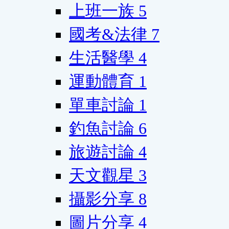
上班一族
5
國考&法律
7
生活醫學
4
運動體育
1
單車討論
1
釣魚討論
6
旅遊討論
4
天文觀星
3
攝影分享
8
圖片分享
4