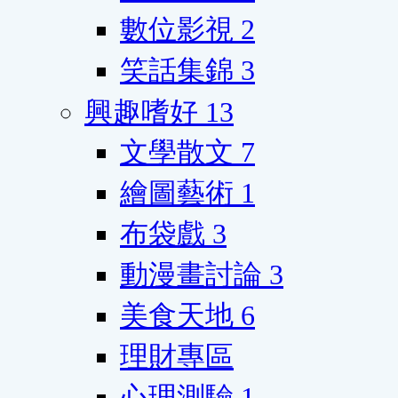
數位影視
2
笑話集錦
3
興趣嗜好
13
文學散文
7
繪圖藝術
1
布袋戲
3
動漫畫討論
3
美食天地
6
理財專區
心理測驗
1