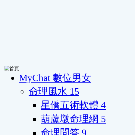
MyChat 數位男女
命理風水
15
星僑五術軟體
4
葫蘆墩命理網
5
命理問答
9