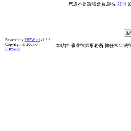
您還不是論壇會員,請先
註冊
Powered by
PHPWind
v1.3.6
Copyright © 2003-04
本站由
瀛睿律師事務所
擔任常年法律
PHPWind