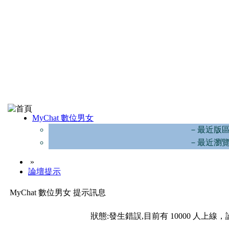
MyChat 數位男女
－最近版
－最近瀏
»
論壇提示
MyChat 數位男女 提示訊息
狀態:發生錯誤,目前有 10000 人上線