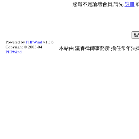
您還不是論壇會員,請先
註冊
Powered by
PHPWind
v1.3.6
Copyright © 2003-04
本站由
瀛睿律師事務所
擔任常年法律
PHPWind