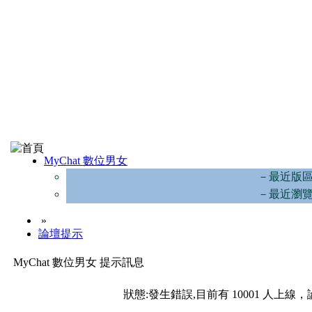
MyChat 數位男女
－最近版
－最近瀏
»
論壇提示
MyChat 數位男女 提示訊息
狀態:發生錯誤,目前有 10001 人上線