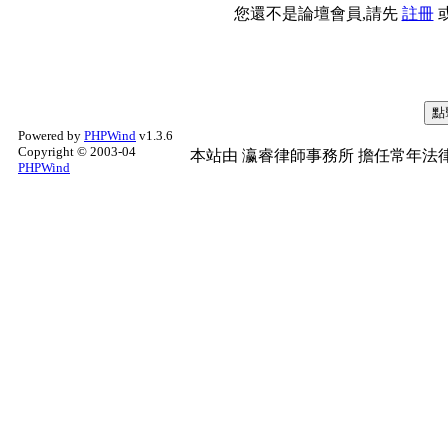
您還不是論壇會員,請先
註冊
Powered by
PHPWind
v1.3.6
Copyright © 2003-04
本站由
瀛睿律師事務所
擔任常年法律
PHPWind