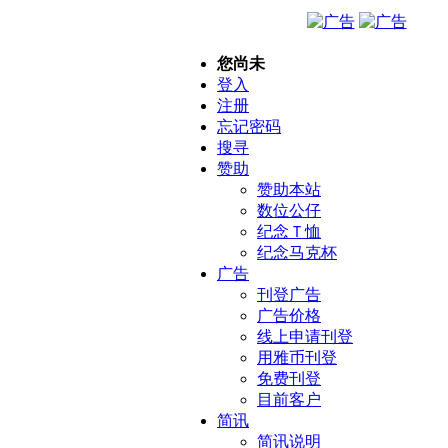
您尚未
登入
注册
忘记密码
搜寻
赞助
赞助本站
数位公仔
纪念Ｔ恤
纪念马克杯
广告
刊登广告
广告价格
线上申请刊登
用雅币刊登
免费刊登
目前客户
简讯
简讯说明