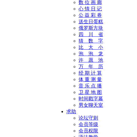
数 位 画 廊
心 情 日 记
公 益 彩 券
送生日蛋糕
俄罗斯方块
四 川 省
猜 数 字
比 大 小
泡 泡 龙
许 愿 池
万 年 历
经 期 计 算
体 重 测 量
音 乐 点 播
卫 星 地 图
时间戳字幕
男女聊天室
求助
论坛守则
会员等级
会员权限