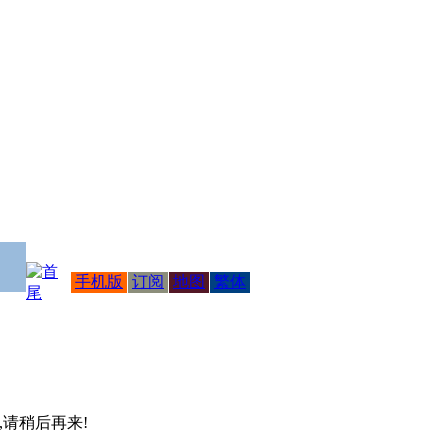
手机版
订阅
地图
繁体
 ,请稍后再来!