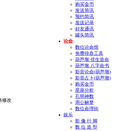
购买金币
发送简讯
预约简讯
发送记录
好友通讯
罐头简讯
论命
数位论命馆
免费排盘工具
葫芦墩 优生造命
葫芦墩 八字命书
影音论命(葫芦墩)
影音占卜(葫芦墩)
购买金币
星座分析
孔明神数
周公解梦
数位命理街
娱乐
影 像 行 脚
数 位 造 型