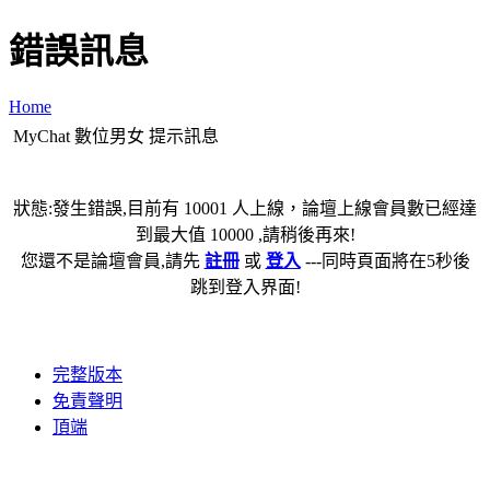
錯誤訊息
Home
MyChat 數位男女 提示訊息
狀態:發生錯誤,目前有 10001 人上線，論壇上線會員數已經達
到最大值 10000 ,請稍後再來!
您還不是論壇會員,請先
註冊
或
登入
---同時頁面將在5秒後
跳到登入界面!
完整版本
免責聲明
頂端