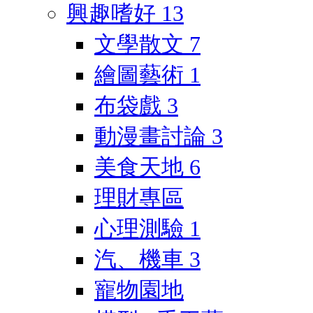
興趣嗜好
13
文學散文
7
繪圖藝術
1
布袋戲
3
動漫畫討論
3
美食天地
6
理財專區
心理測驗
1
汽、機車
3
寵物園地