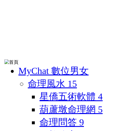
MyChat 數位男女
命理風水
15
星僑五術軟體
4
葫蘆墩命理網
5
命理問答
9