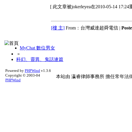
[ 此文章被jokerleyea在2010-05-14 17:
[樓 主]
From：台灣威達超舜電信 |
Post
MyChat 數位男女
»
科幻、靈異、鬼話連篇
Powered by
PHPWind
v1.3.6
Copyright © 2003-04
本站由
瀛睿律師事務所
擔任常年法律
PHPWind