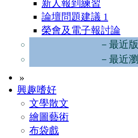
新人報到練習
論壇問題建議
1
榮會及電子報討論
－最近
－最近
»
興趣嗜好
文學散文
繪圖藝術
布袋戲