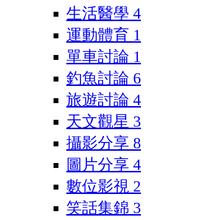
生活醫學
4
運動體育
1
單車討論
1
釣魚討論
6
旅遊討論
4
天文觀星
3
攝影分享
8
圖片分享
4
數位影視
2
笑話集錦
3