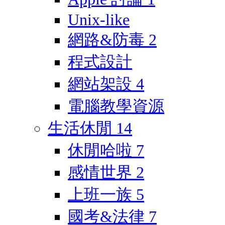
Unix-like
網路&防毒
2
程式設計
網站架設
4
電腦教學資源
生活休閒
14
休閒哈啦
7
感情世界
2
上班一族
5
國考&法律
7