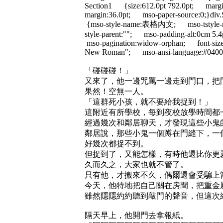
Section1 {size:612.0pt 792.0pt; margin
margin:36.0pt; mso-paper-source:0;}div.
{mso-style-name:表格內文; mso-tstyle-ro
style-parent:""; mso-padding-alt:0cm 
mso-pagination:widow-orphan; font-size
New Roman"; mso-ansi-language:#0400;
「碰碰碰！」
又來了，他一邊咒罵一邊走到門口，把
果然！空無一人。
「這群死小孩，就不要給我捉到！」
這附近有所學校，每到夜校放學時間都
經過幾次和鄰居聊天，才發現這些小鬼
鄰居說，那些小鬼一個蹲在門縫下，一
好幾次都捉不到。
但捉到了，又能怎樣，有時他還比你更
久而久之，大家也就不管了。
只有他，才搬來不久，偶爾還會受騙上
今天，他特地把自己關在房間，把重金
雖然隱隱約約聽到敲門的聲音，但這次
隔天早上，他開門去拿報紙。