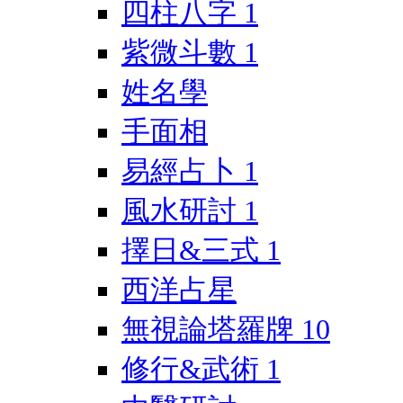
四柱八字
1
紫微斗數
1
姓名學
手面相
易經占卜
1
風水研討
1
擇日&三式
1
西洋占星
無視論塔羅牌
10
修行&武術
1