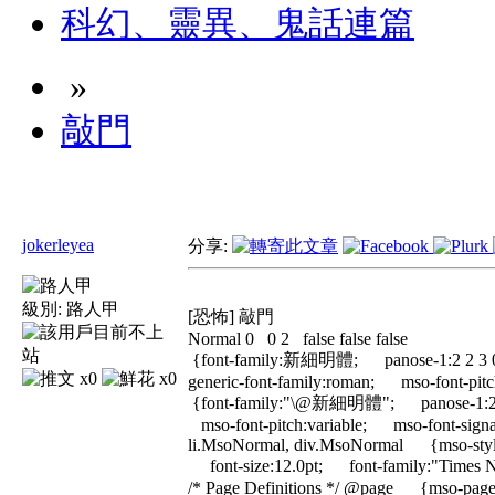
科幻、靈異、鬼話連篇
»
敲門
jokerleyea
分享:
級別:
路人甲
[恐怖] 敲門
Normal 0 0 2 false false false Micr
{font-family:新細明體; panose-1:2 2 3 0 
x0
x0
generic-font-family:roman; mso-font-pit
{font-family:"\@新細明體"; panose-1:2 2 3
mso-font-pitch:variable; mso-font-signat
li.MsoNormal, div.MsoNormal {mso-sty
font-size:12.0pt; font-family:"Times
/* Page Definitions */ @page {mso-page