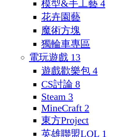
模型&手工藝
4
花卉園藝
魔術方塊
獨輪車專區
電玩遊戲
13
遊戲歡樂包
4
CS討論
8
Steam
3
MineCraft
2
東方Project
英雄聯盟LOL
1