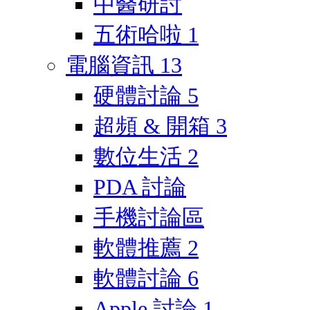
中醫研討
五術哈啦
1
電腦資訊
13
硬體討論
5
超頻 & 開箱
3
數位生活
2
PDA 討論
手機討論區
軟體推薦
2
軟體討論
6
Apple 討論
1