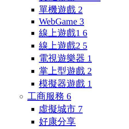
單機遊戲
2
WebGame
3
線上遊戲1
6
線上遊戲2
5
電視遊樂器
1
掌上型遊戲
2
模擬器遊戲
1
工商服務
6
虛擬城市
7
好康分享