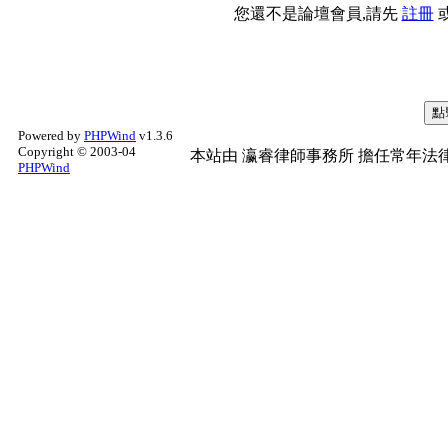
您還不是論壇會員,請先
註冊
Powered by
PHPWind
v1.3.6
Copyright © 2003-04
本站由
瀛睿律師事務所
擔任常年法律
PHPWind