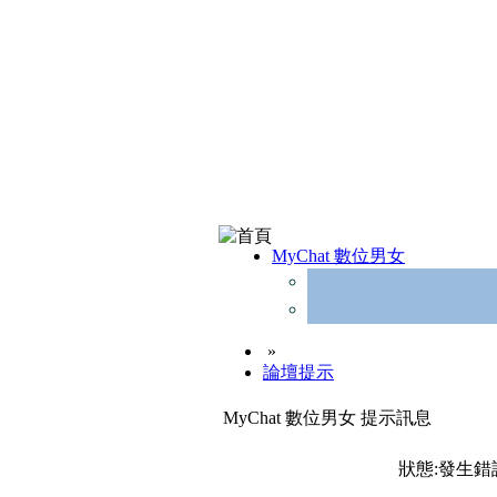
MyChat 數位男女
»
論壇提示
MyChat 數位男女 提示訊息
狀態:發生錯誤