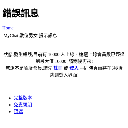
錯誤訊息
Home
MyChat 數位男女 提示訊息
狀態:發生錯誤,目前有 10000 人上線，論壇上線會員數已經達
到最大值 10000 ,請稍後再來!
您還不是論壇會員,請先
註冊
或
登入
---同時頁面將在5秒後
跳到登入界面!
完整版本
免責聲明
頂端