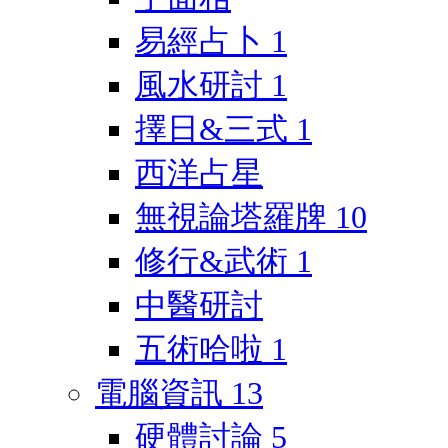
易經占卜
1
風水研討
1
擇日&三式
1
西洋占星
無視論塔羅牌
10
修行&武術
1
中醫研討
五術哈啦
1
電腦資訊
13
硬體討論
5