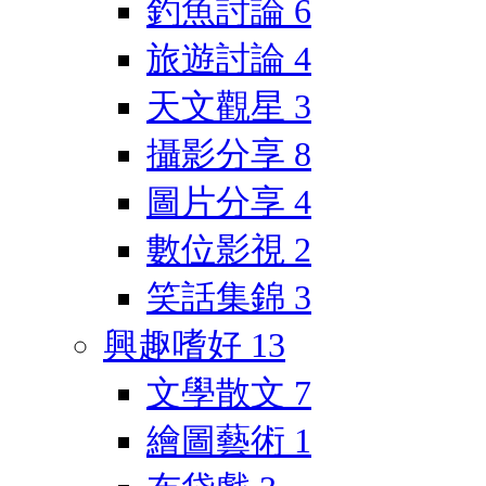
釣魚討論
6
旅遊討論
4
天文觀星
3
攝影分享
8
圖片分享
4
數位影視
2
笑話集錦
3
興趣嗜好
13
文學散文
7
繪圖藝術
1