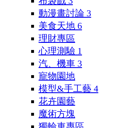
布袋戲
3
動漫畫討論
3
美食天地
6
理財專區
心理測驗
1
汽、機車
3
寵物園地
模型&手工藝
4
花卉園藝
魔術方塊
獨輪車專區