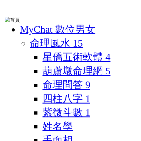
MyChat 數位男女
命理風水
15
星僑五術軟體
4
葫蘆墩命理網
5
命理問答
9
四柱八字
1
紫微斗數
1
姓名學
手面相