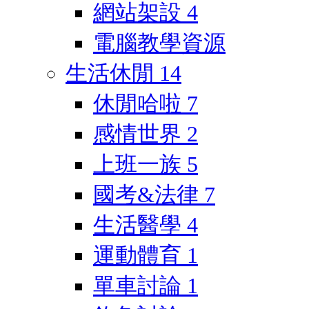
網站架設
4
電腦教學資源
生活休閒
14
休閒哈啦
7
感情世界
2
上班一族
5
國考&法律
7
生活醫學
4
運動體育
1
單車討論
1