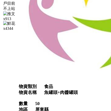
x913
x4344
物資類別 食品
物資名稱 魚罐頭+肉醬罐頭
數量 50
地區 屏東縣