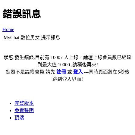
錯誤訊息
Home
MyChat 數位男女 提示訊息
狀態:發生錯誤,目前有 10007 人上線，論壇上線會員數已經達
到最大值 10000 ,請稍後再來!
您還不是論壇會員,請先
註冊
或
登入
---同時頁面將在5秒後
跳到登入界面!
完整版本
免責聲明
頂端