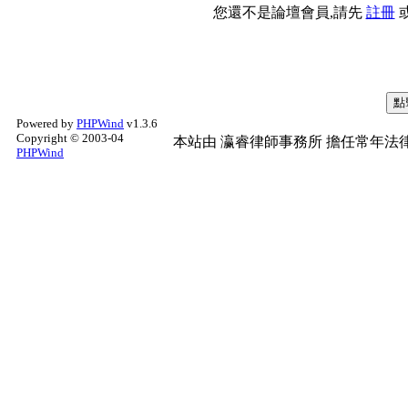
您還不是論壇會員,請先
註冊
Powered by
PHPWind
v1.3.6
Copyright © 2003-04
本站由
瀛睿律師事務所
擔任常年法律
PHPWind