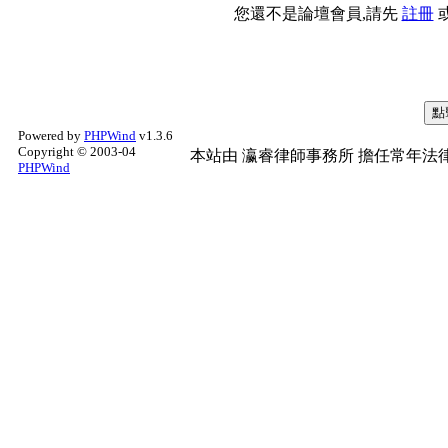
您還不是論壇會員,請先
註冊
Powered by
PHPWind
v1.3.6
Copyright © 2003-04
本站由
瀛睿律師事務所
擔任常年法律
PHPWind