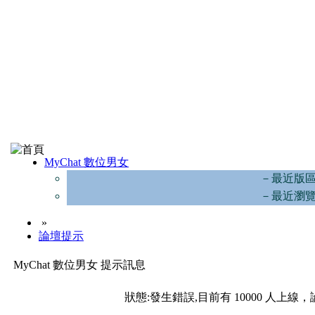
MyChat 數位男女
－最近版
－最近瀏
»
論壇提示
MyChat 數位男女 提示訊息
狀態:發生錯誤,目前有 10000 人上線